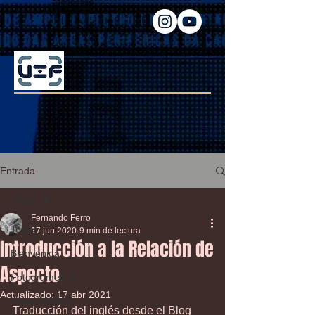
Entrada
Todas
Fernando Ferro
Todas
17 jun 2020
9 min de lectura
Introducción a la Relación de
Bienvenida
Aspecto
Fotogrametría
Actualizado:
17 abr 2021
Video Análisis
Traducción del inglés desde el Blog 