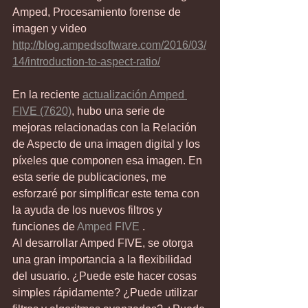
Amped, Procesamiento forense de 
imagen y video
http://blog.ampedsoftware.com/2016/03/
14/introduction-to-aspect-ratio/
En la reciente 
actualización Amped 
FIVE (7620)
, hubo una serie de 
mejoras relacionadas con la Relación 
de Aspecto de una imagen digital y los 
píxeles que componen esa imagen. En 
esta serie de publicaciones, me 
esforzaré por simplificar este tema con 
la ayuda de los nuevos filtros y 
funciones de 
Amped FIVE
 .
Al desarrollar Amped FIVE, se otorga 
una gran importancia a la flexibilidad 
del usuario. ¿Puede este hacer cosas 
simples rápidamente? ¿Puede utilizar 