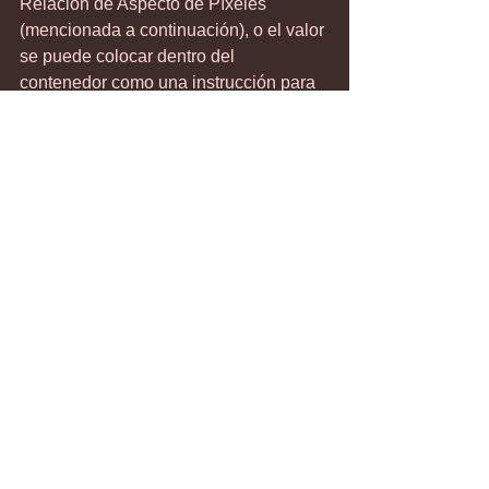
Relación de Aspecto de Píxeles 
(mencionada a continuación), o el valor 
se puede colocar dentro del 
contenedor como una instrucción para 
el decodificador.
En el caso de un DVD NTSC estándar, 
las dimensiones en píxeles están 
restringidas por este formato a SD, 
720x480 píxeles. Para ayudar con el 
material de pantalla panorámica 
(widescreen), el formato permite un 
indicador de Relación de Aspecto de 
Pantalla de 16:9. Como resultado, el 
decodificador interpolará los píxeles 
almacenados para garantizar que el 
ancho y la altura correspondan a este 
Aspecto más amplio.
(PAR) Relación de Aspecto de 
Píxeles