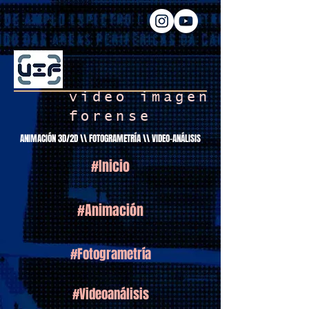
video imagen
forense
ANIMACIÓN 3D/2D \\ FOTOGRAMETRÍA \\ VIDEO-ANÁLISIS
#Inicio
#Animación
#Fotogrametría
#Videoanálisis