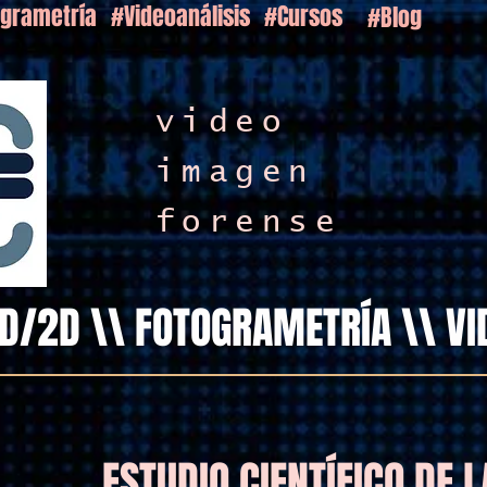
grametría
#Videoanálisis
#Cursos
#Blog
video
imagen
forense
D/2D \\ FOTOGRAMETRÍA \\ VI
ESTUDIO CIENTÍFICO DE 