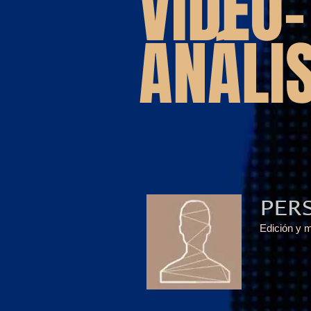
VIDEO-
ANÁLIS
PER
Edición y m