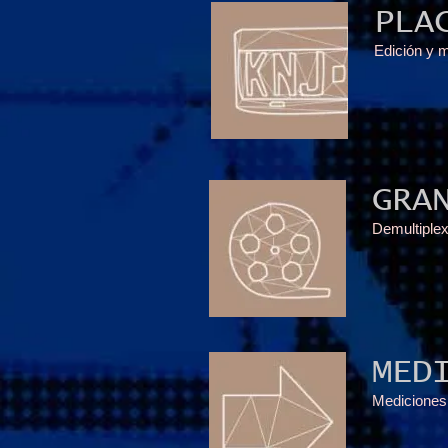
PLA
Edición y m
GRA
Demultiplex
MED
Mediciones 